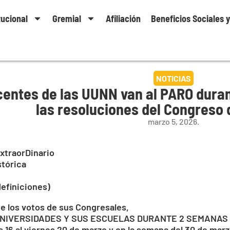
tucional
Gremial
Afiliación
Beneficios Sociales 
NOTICIAS
entes de las UUNN van al PARO duran
las resoluciones del Congreso
marzo 5, 2026.
xtraorDinario
stórica
definiciones)
e los votos de sus Congresales,
UNIVERSIDADES Y SUS ESCUELAS DURANTE 2 SEMANAS
s 16 al viernes 20 de marzo y en la semana del 30 de marz